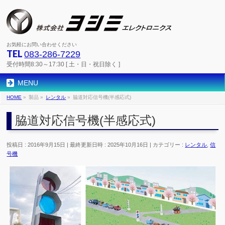
お気軽にお問い合わせください
TEL
083-286-7229
受付時間8:30～17:30 [ 土・日・祝日除く ]
MENU
HOME
»
製品
»
レンタル
»
脇道対応信号機(半感応式)
脇道対応信号機(半感応式)
投稿日 : 2016年9月15日
最終更新日時 : 2025年10月16日
カテゴリー :
レンタル
,
信
号機