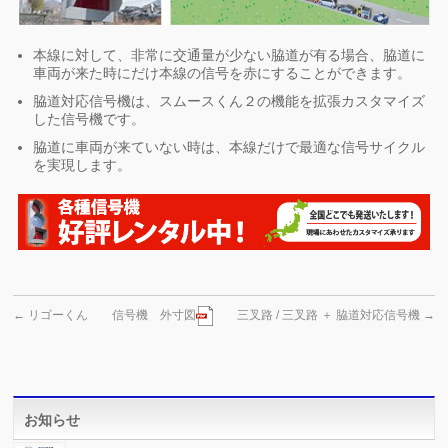
本線に対して、非常に交通量が少ない脇道が有る場合、脇道に
車両が来た時にだけ本線の信号を赤にすることができます。
脇道対応信号機は、スムースくん２の機能を拡張カスタマイズ
した信号機です。
脇道に車両が来ていない時は、本線だけで最適な信号サイクル
を実現します。
三叉路 / 三叉路 ＋ 脇道対応信号機
→
←
リゴーくん
信号機 外寸図
お知らせ