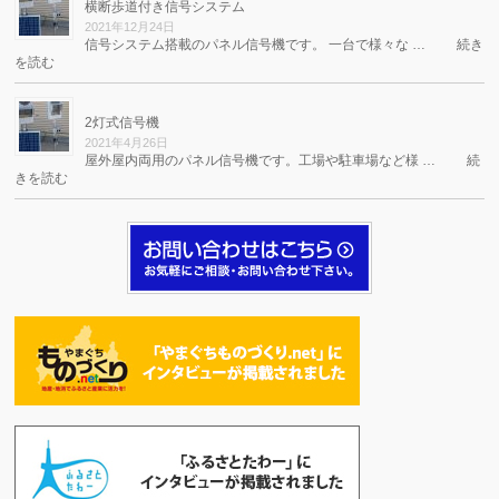
横断歩道付き信号システム
2021年12月24日
信号システム搭載のパネル信号機です。 一台で様々な …
続き
を読む
2灯式信号機
2021年4月26日
屋外屋内両用のパネル信号機です。工場や駐車場など様 …
続
きを読む