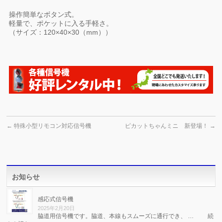
操作簡単なボタン式。
軽量で、ポケットに入る手軽さ。
（サイズ：120×40×30（mm））
←
特殊小型リモコン対応信号機
ピカットちゃんミニ 新登場！
→
お知らせ
感応式信号機
2025年2月20日
脇道用信号機です。脇道、本線もスムーズに通行でき、 …
続