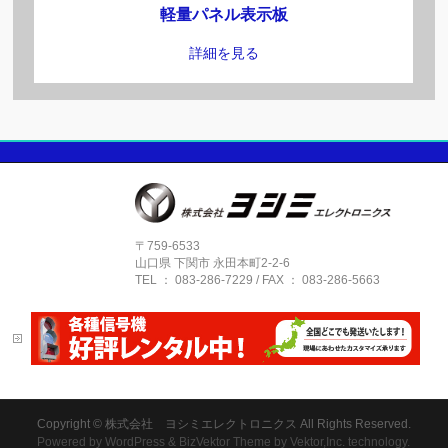
軽量パネル表示板
詳細を見る
パネル信号機、パネル表示板
,
案内
,
製品
文字のスクロール表示
詳細を見る
〒759-6533
山口県 下関市 永田本町2-2-6
TEL ： 083-286-7229 / FAX ： 083-286-5663
パネル信号機、パネル表示板
,
案内
横断歩道付き信号システム
詳細を見る
Copyright ©
株式会社 ヨシミエレクトロニクス
All Rights Reserved.
Powered by
WordPress
&
BizVektor Theme
by
Vektor,Inc.
technology.