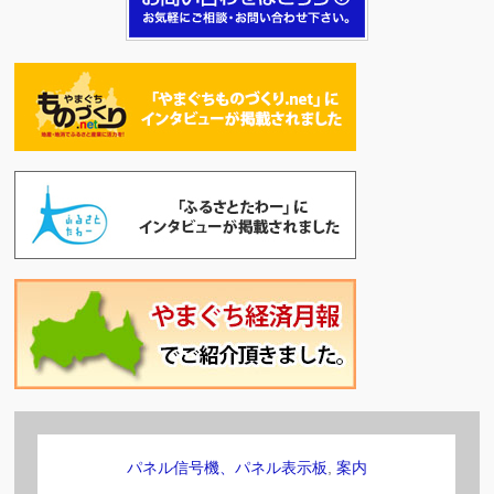
リモコン対応信号機
,
レンタル
,
信号機
無線リモコン対応信号機
詳細を見る
信号機･メイン
,
案内
感応式信号機
詳細を見る
パネル信号機、パネル表示板
,
案内