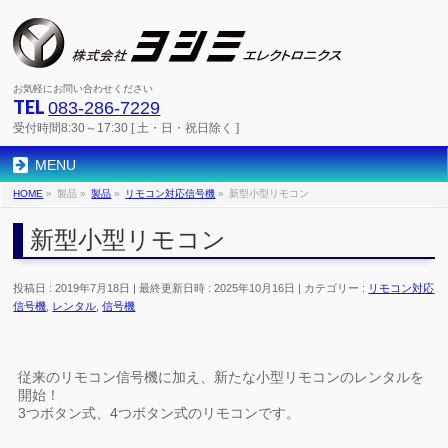
お気軽にお問い合わせください
TEL
083-286-7229
受付時間8:30～17:30 [ 土・日・祝日除く ]
MENU
HOME
»
製品
»
製品
»
リモコン対応信号機
»
新型小型リモコン
新型小型リモコン
投稿日 : 2019年7月18日
最終更新日時 : 2025年10月16日
カテゴリー :
リモコン対応
信号機
,
レンタル
,
信号機
従来のリモコン信号機に加え、新たな小型リモコンのレンタルを
開始！
3つボタン式、4つボタン式のリモコンです。